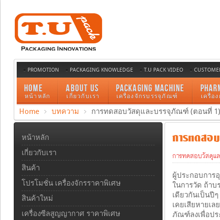
PROMOTION
PACKAGING KNOWLEDGE
T.U PACK VIDEO
CUSTOMER
HOME
ABOUT US
PACKAGING MACHINE
PHAR
หน้าหลัก
เกี่ยวกับเรา
เครื่องจักรบรรจุภัณฑ์
เครื่อ
Home
บทความ
การทดสอบวัสดุและบรรจุภัณฑ์ (ตอนที่ 1
การทดสอบวั
หน้าหลัก
เกี่ยวกับเรา
การทดสอบวัสดุแล
สินค้า
ผู้ประกอบการอ
โปรโมชั่น เครื่องจักรราคาพิเศษ
ในการวัด ถ้าบร
เดียวกันเป็นปีๆ
สินค้าใหม่
เคยเสียหายเลย 
เครื่องซีลสูญญากาศ ราคาพิเศษ
ภัณฑ์ลงเพื่อป