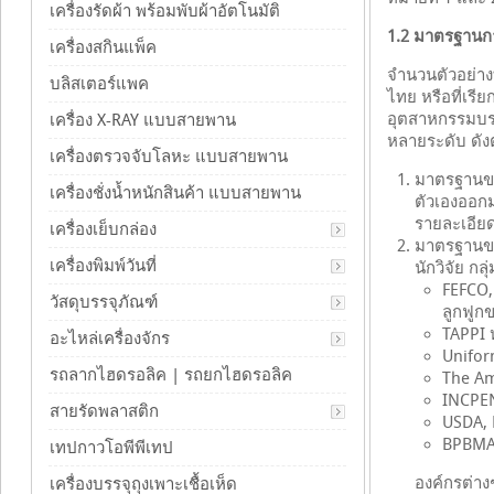
เครื่องรัดผ้า พร้อมพับผ้าอัตโนมัติ
1.2 มาตรฐาน
เครื่องสกินแพ็ค
จำนวนตัวอย่า
บลิสเตอร์แพค
ไทย หรือที่เร
อุตสาหกรรมบร
เครื่อง X-RAY แบบสายพาน
หลายระดับ ดังต
เครื่องตรวจจับโลหะ แบบสายพาน
มาตรฐานขอ
เครื่องชั่งน้ำหนักสินค้า แบบสายพาน
ตัวเองออก
รายละเอีย
เครื่องเย็บกล่อง
มาตรฐานของ
เครื่องพิมพ์วันที่
นักวิจัย กล
FEFCO,
วัสดุบรรจุภัณฑ์
ลูกฟูก
TAPPI 
อะไหล่เครื่องจักร
Unifor
รถลากไฮดรอลิค | รถยกไฮดรอลิค
The Am
INCPEN
สายรัดพลาสติก
USDA, 
BPBMA,
เทปกาวโอพีพีเทป
องค์กรต่าง
เครื่องบรรจุถุงเพาะเชื้อเห็ด