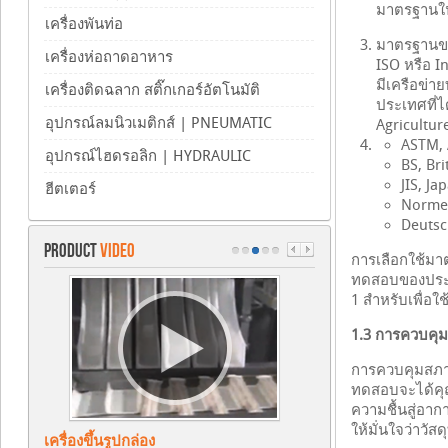
มาตรฐานใ
เครื่องพันท่อ
มาตรฐานขอ
เครื่องห่อถาดอาหาร
ISO หรือ I
มีเครือข่า
เครื่องติดฉลาก สติ๊กเกอร์อัตโนมัติ
ประเทศที่ไ
อุปกรณ์ลมนิวเมติกส์ | PNEUMATIC
Agricultur
ASTM, 
อุปกรณ์ไฮดรอลิก | HYDRAULIC
BS, Bri
JIS, Ja
ฮีตเตอร์
Normes
Deutsc
PRODUCT
VIDEO
การเลือกใช้มา
ทดสอบของประเ
1 สำหรับเพื่อใ
1.3 การควบคุ
การควบคุมสภาว
ทดสอบจะได้คุ
ความชื้นสู่อาก
ให้มั่นใจว่าวั
เครื่องขึ้นรูปกล่อง