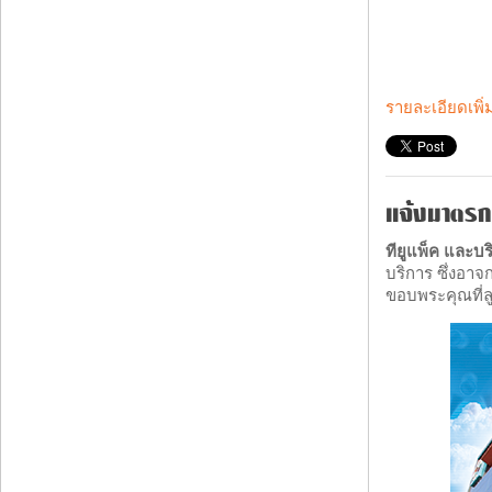
รายละเอียดเพิ่
แจ้งมาตรกา
ทียูแพ็ค และบร
บริการ ซึ่งอา
ขอบพระคุณที่ลู