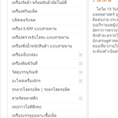
1. โควิด 19
เครื่องรัดผ้า พร้อมพับผ้าอัตโนมัติ
โควิด 19 วั
เครื่องสกินแพ็ค
แพทยศาสตร์ จุ
ติดต่อง่าย ปร
บลิสเตอร์แพค
อเมริกายอดผู้ป
เครื่อง X-RAY แบบสายพาน
อัตราการตรวจพ
ฟักตัวจะตรวจไ
เครื่องตรวจจับโลหะ แบบสายพาน
นักเศรษฐศาสตร
เครื่องชั่งน้ำหนักสินค้า แบบสายพาน
ท่องเที่ยวภายใ
จะต้องดำเนิน
เครื่องเย็บกล่อง
เครื่องพิมพ์วันที่
วัสดุบรรจุภัณฑ์
อะไหล่เครื่องจักร
รถลากไฮดรอลิค | รถยกไฮดรอลิค
สายรัดพลาสติก
เทปกาวโอพีพีเทป
เครื่องบรรจุถุงเพาะเชื้อเห็ด