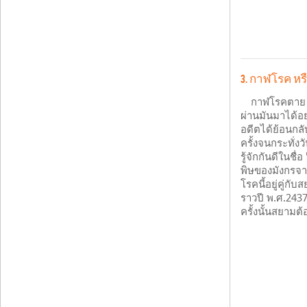
3. กาฬโรค หร
กาฬโรคตาย 15
ผ่านมันมาได้อ
อดีตได้ย้อนกล
ครั้งจนกระทั่
รู้จักกันดีในชื่อ
พิษของมังกรจา
โรคนี้อยู่คู่ก
ราวปี พ.ศ.243
ครั้งนั้นสยาม