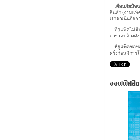
เตือนภัยมิจ
สินค้า (งานแพ็
เราดำเนินกิจกา
ทียูแพ็คไม่
การแอบอ้างดังก
ทียูแพ็คขอขอ
ครั้งก่อนมีการ
ออฟฟิศสีขา