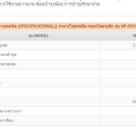
การใช้งานยาวนาน ซ่อมบำรุงน้อย การบำรุงรักษาง่าย
ทางเทคนิค (SPECIFICATIONS) || รถลากไฮดรอลิค-รถยกไฮดรอลิก รุ่น HP-25
รุ่น (MODEL)
H
ูงสุด
2
รยกต่ำสุด
รยกสูงสุด
ว
1
ยะระหว่างงา
งาเสียบ