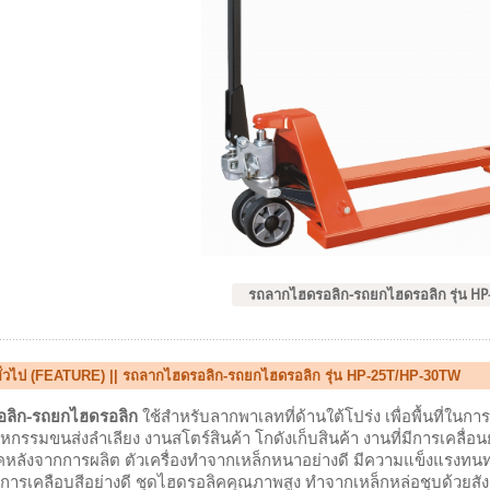
รถลากไฮดรอลิก-รถยกไฮดรอลิก รุ่น H
ทั่วไป (FEATURE) || รถลากไฮดรอลิก-รถยกไฮดรอลิก รุ่น HP-25T/HP-30TW
ลิก-รถยกไฮดรอลิก
ใช้สำหรับลากพาเลทที่ด้านใต้โปร่ง เพื่อพื้นที่ในกา
กรรมขนส่งลำเลียง งานสโตร์สินค้า โกดังเก็บสินค้า งานที่มีการเคลื่อนย
อคหลังจากการผลิต ตัวเครื่องทำจากเหล็กหนาอย่างดี มีความแข็งแรงทนท
การเคลือบสีอย่างดี ชุดไฮดรอลิคคุณภาพสูง ทำจากเหล็กหล่อชุบด้วยส