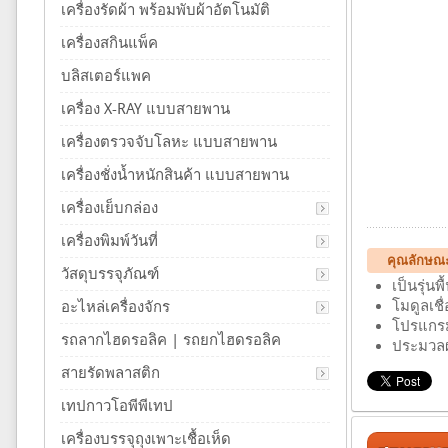
เครื่องรัดผ้า พร้อมพับผ้าอัตโนมัติ
เครื่องสกินแพ็ค
บลิสเตอร์แพค
เครื่อง X-RAY แบบสายพาน
เครื่องตรวจจับโลหะ แบบสายพาน
เครื่องชั่งน้ำหนักสินค้า แบบสายพาน
เครื่องเย็บกล่อง
เครื่องพิมพ์วันที่
คุณลักษณะ
วัสดุบรรจุภัณฑ์
เป็นรุ่น
โมดูลเชื
อะไหล่เครื่องจักร
โปรแกรมไ
รถลากไฮดรอลิค | รถยกไฮดรอลิค
ประมวลผล
สายรัดพลาสติก
เทปกาวโอพีพีเทป
เครื่องบรรจุถุงเพาะเชื้อเห็ด