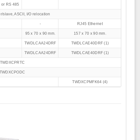
C or RS 485
slave, ASCII, I/O relocation
-
RJ45 Ethernet
95 x 70 x 90 mm.
157 x 70 x 90 mm.
TWDLCAA24DRF
TWDLCAE40DRF (1)
TWDLCAA24DRF
TWDLCAE40DRF (1)
TWDXCPRTC
TWDXCPODC
TWDXCPMFK64 (4)