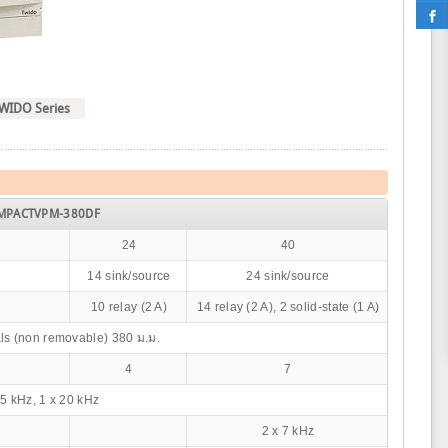
 TWIDO Series
MPACTVPM-380DF
24
40
14 sink/source
24 sink/source
10 relay (2 A)
14 relay (2 A), 2 solid-state (1 A)
ls (non removable) 380 ม.ม.
4
7
 5 kHz, 1 x 20 kHz
2 x 7 kHz