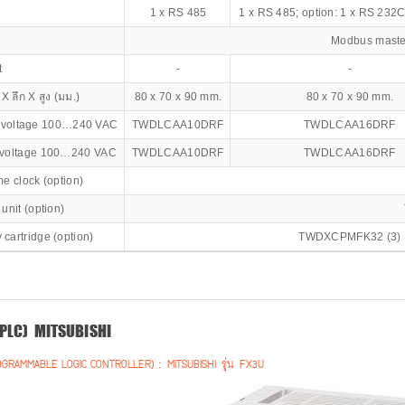
1 x RS 485
1 x RS 485; option: 1 x RS 232
Modbus master/
t
-
-
X ลึก X สูง (มม.)
80 x 70 x 90 mm.
80 x 70 x 90 mm.
 voltage 100…240 VAC
TWDLCAA10DRF
TWDLCAA16DRF
 voltage 100…240 VAC
TWDLCAA10DRF
TWDLCAA16DRF
me clock (option)
unit (option)
cartridge (option)
TWDXCPMFK32 (3)
PLC) MITSUBISHI
OGRAMMABLE LOGIC CONTROLLER) : MITSUBISHI รุ่น FX3U