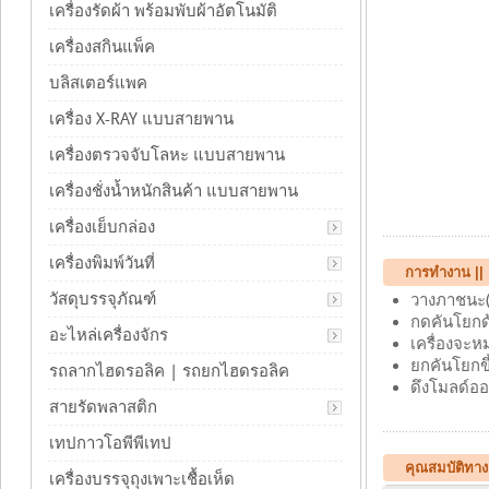
เครื่องรัดผ้า พร้อมพับผ้าอัตโนมัติ
เครื่องสกินแพ็ค
บลิสเตอร์แพค
เครื่อง X-RAY แบบสายพาน
เครื่องตรวจจับโลหะ แบบสายพาน
เครื่องชั่งน้ำหนักสินค้า แบบสายพาน
เครื่องเย็บกล่อง
เครื่องพิมพ์วันที่
การทำงาน || เ
วัสดุบรรจุภัณฑ์
วางภาชนะ(
กดคันโยกด
อะไหล่เครื่องจักร
เครื่องจะห
ยกคันโยกขึ
รถลากไฮดรอลิค | รถยกไฮดรอลิค
ดึงโมลด์ออ
สายรัดพลาสติก
เทปกาวโอพีพีเทป
คุณสมบัติทางเ
เครื่องบรรจุถุงเพาะเชื้อเห็ด