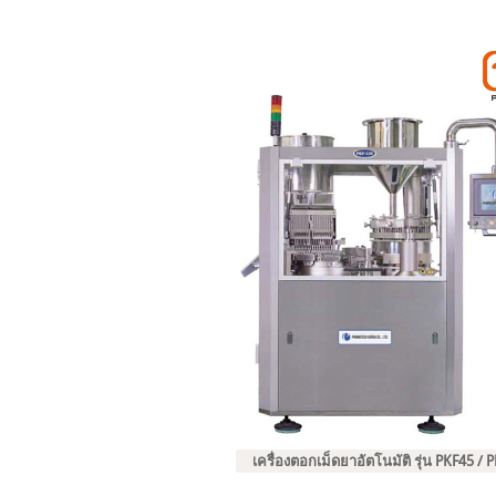
เครื่องตอกเม็ดยาอัตโนมัติ รุ่น PKF45 /