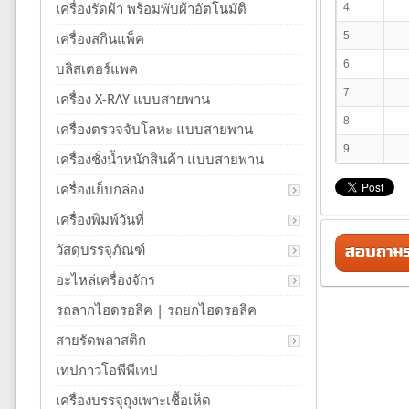
เครื่องรัดผ้า พร้อมพับผ้าอัตโนมัติ
4
5
เครื่องสกินแพ็ค
6
บลิสเตอร์แพค
7
เครื่อง X-RAY แบบสายพาน
8
เครื่องตรวจจับโลหะ แบบสายพาน
9
เครื่องชั่งน้ำหนักสินค้า แบบสายพาน
เครื่องเย็บกล่อง
เครื่องพิมพ์วันที่
สอบถามรา
วัสดุบรรจุภัณฑ์
อะไหล่เครื่องจักร
รถลากไฮดรอลิค | รถยกไฮดรอลิค
สายรัดพลาสติก
เทปกาวโอพีพีเทป
เครื่องบรรจุถุงเพาะเชื้อเห็ด