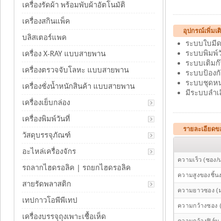
เครื่องรัดผ้า พร้อมพับผ้าอัตโนมัติ
เครื่องสกินแพ็ค
อุปกรณ์เพิ่มเ
บลิสเตอร์แพค
ระบบใบมีดตั
ระบบพิมพ์ว
เครื่อง X-RAY แบบสายพาน
ระบบเติมก
เครื่องตรวจจับโลหะ แบบสายพาน
ระบบป้องกั
ระบบชุดหน
เครื่องชั่งน้ำหนักสินค้า แบบสายพาน
มีระบบลำเล
เครื่องเย็บกล่อง
เครื่องพิมพ์วันที่
รายละเอียดขอ
วัสดุบรรจุภัณฑ์
อะไหล่เครื่องจักร
ความเร็ว (ซอง/น
รถลากไฮดรอลิค | รถยกไฮดรอลิค
ความสูงของชิ้น
สายรัดพลาสติก
ความยาวซอง (
เทปกาวโอพีพีเทป
ความกว้างซอง 
เครื่องบรรจุถุงเพาะเชื้อเห็ด