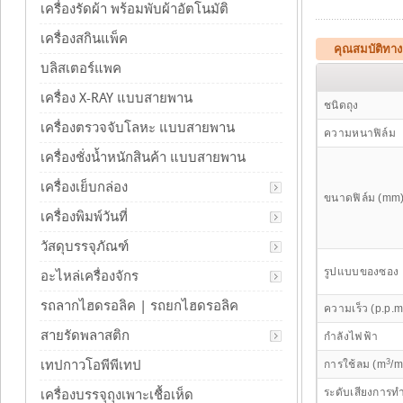
เครื่องรัดผ้า พร้อมพับผ้าอัตโนมัติ
เครื่องสกินแพ็ค
คุณสมบัติทางเ
บลิสเตอร์แพค
เครื่อง X-RAY แบบสายพาน
ชนิดถุง
เครื่องตรวจจับโลหะ แบบสายพาน
ความหนาฟิล์ม
เครื่องชั่งน้ำหนักสินค้า แบบสายพาน
เครื่องเย็บกล่อง
ขนาดฟิล์ม (mm
เครื่องพิมพ์วันที่
วัสดุบรรจุภัณฑ์
รูปแบบของซอง
อะไหล่เครื่องจักร
รถลากไฮดรอลิค | รถยกไฮดรอลิค
ความเร็ว (p.p.m
สายรัดพลาสติก
กำลังไฟฟ้า
3
เทปกาวโอพีพีเทป
การใช้ลม (m
/m
ระดับเสียงการท
เครื่องบรรจุถุงเพาะเชื้อเห็ด