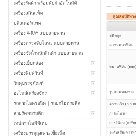
เครื่องรัดผ้า พร้อมพับผ้าอัตโนมัติ
เครื่องสกินแพ็ค
คุณสมบัติทางเ
บลิสเตอร์แพค
เครื่อง X-RAY แบบสายพาน
ชนิดถุง
เครื่องตรวจจับโลหะ แบบสายพาน
ความหนาฟิล์ม
เครื่องชั่งน้ำหนักสินค้า แบบสายพาน
เครื่องเย็บกล่อง
ขนาดฟิล์ม (mm
เครื่องพิมพ์วันที่
วัสดุบรรจุภัณฑ์
รูปแบบของซอง
อะไหล่เครื่องจักร
รถลากไฮดรอลิค | รถยกไฮดรอลิค
ความเร็ว (p.p.m
สายรัดพลาสติก
กำลังไฟฟ้า
3
เทปกาวโอพีพีเทป
การใช้ลม (m
/m
ระดับเสียงการท
เครื่องบรรจุถุงเพาะเชื้อเห็ด