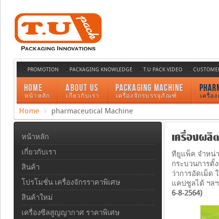
PROMOTION
PACKAGING KNOWLEDGE
T.U PACK VIDEO
CUSTOMER
HOME
ABOUT US
PACKAGING MACHINE
PHAR
หน้าหลัก
เกี่ยวกับเรา
เครื่องจักรบรรจุภัณฑ์
เครื่อ
Home
pharmaceutical Machine
เครื่องผลิ
หน้าหลัก
เกี่ยวกับเรา
ทียูแพ็ค จำหน
กระบวนการตั้งแ
สินค้า
ว่าการอัดเม็ด 
โปรโมชั่น เครื่องจักรราคาพิเศษ
แคปซูลได้ ฯลฯ 
6-8-2564)
สินค้าใหม่
เครื่องซีลสูญญากาศ ราคาพิเศษ