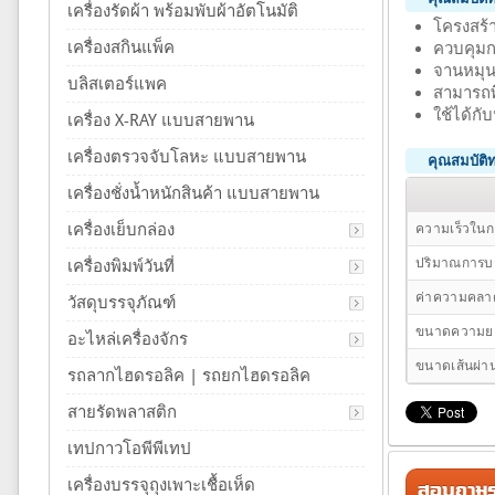
เครื่องรัดผ้า พร้อมพับผ้าอัตโนมัติ
โครงสร้
เครื่องสกินแพ็ค
ควบคุมก
จานหมุน
บลิสเตอร์แพค
สามารถพ
ใช้ได้ก
เครื่อง X-RAY แบบสายพาน
เครื่องตรวจจับโลหะ แบบสายพาน
คุณสมบัติ
เครื่องชั่งน้ำหนักสินค้า แบบสายพาน
เครื่องเย็บกล่อง
ความเร็วใน
ปริมาณการบร
เครื่องพิมพ์วันที่
ค่าความคลาด
วัสดุบรรจุภัณฑ์
ขนาดความย
อะไหล่เครื่องจักร
ขนาดเส้นผ่า
รถลากไฮดรอลิค | รถยกไฮดรอลิค
สายรัดพลาสติก
เทปกาวโอพีพีเทป
เครื่องบรรจุถุงเพาะเชื้อเห็ด
สอบถามรา