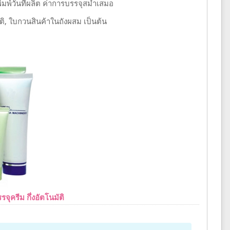
พ์วันที่ผลิต ค่าการบรรจุสม่ำเสมอ
ัติ, ใบกวนสินค้าในถังผสม เป็นต้น
จุครีม กึ่งอัตโนมัติ