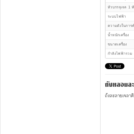
หัวบรรจุเจล 1 ห
ระบบไฟฟ้า
ความดังในการ
น้ำหนักเครื่อง
ขนาดเครื่อง
กำลังไฟฟ้ารวม
ถังหลอมละล
ถังละลายเจลาติ