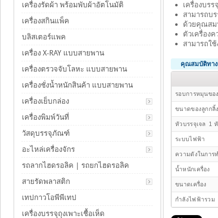
เครื่องบรร
เครื่องรัดผ้า พร้อมพับผ้าอัตโนมัติ
สามารถบรรจ
เครื่องสกินแพ็ค
ด้วยคุณสมบ
ตัวเครื่อ
บลิสเตอร์แพค
สามารถใช้ง
เครื่อง X-RAY แบบสายพาน
คุณสมบัติทา
เครื่องตรวจจับโลหะ แบบสายพาน
เครื่องชั่งน้ำหนักสินค้า แบบสายพาน
รอบการหมุนของ
เครื่องเย็บกล่อง
ขนาดของลูกกลิ้
เครื่องพิมพ์วันที่
หัวบรรจุเจล 1 ห
วัสดุบรรจุภัณฑ์
ระบบไฟฟ้า
อะไหล่เครื่องจักร
ความดังในการ
รถลากไฮดรอลิค | รถยกไฮดรอลิค
น้ำหนักเครื่อง
สายรัดพลาสติก
ขนาดเครื่อง
เทปกาวโอพีพีเทป
กำลังไฟฟ้ารวม
เครื่องบรรจุถุงเพาะเชื้อเห็ด