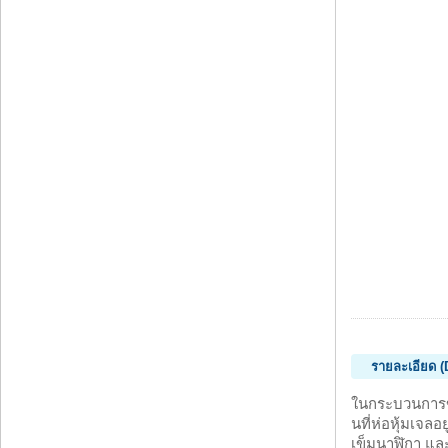
รายละเอียด (D
ในกระบวนการของ
นที่ห่อหุ้มเจล
เข็มนาฬิกา แล