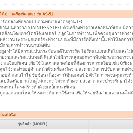
่วไป :: เครื่องรัดกล่อง รุ่น AS-51
ื่องรัดกล่องที่ออกแบบตามขนาดมาตรฐาน IEC
้านบนทำจาก STAINLESS STEEL ตัวเครื่องทำจากเหล็กหนาพิเศษ มีค
เคลื่อนโดยตรงโดยใช้มอเตอร์ 2 ลูกในการทำงาน เพื่อควบคุมการทำงาน
พลังงาน เพราะมอเตอร์จะทำงานขณะที่มีการรัดตึงเท่านั้น ทำให้ลดการส
ห้มีอายุการทำงานนานยิ่งขึ้น
ึงสูง ทำให้มีความแน่นกระชับพอดีในการรัด ไม่รัดแน่นจนเกินไปและไม่
วยงามและรัดแน่นพอดี สินค้าไม่มีการหลุดออกจากหีบห่อระหว่างการขน
ำงานเงียบพิเศษ เพื่อใช้ในสภาพแวดล้อมที่ต้องการความเงียบเช่น Office หร
มใช้งานง่ายอยู่ด้านหน้าตัวเครื่อง มีความสะดวกในการปรับค่าส่วนต่า
กอบด้านกลไกไม่ซับซ้อน เนื่องจากใช้มอเตอร์ 2 ตัวในการควบคุมการท
ิ้นเปลืองน้อย กลไกดูไม่เกะกะ ไม่รก ทำความสะอาด และบำรุงรักษาได้ง
ทนทาน โครงสร้างทำด้วยเหล็กหนาพิเศษ
ถูกออกแบบใหม่ ให้เหมาะกับการใช้งาน เพื่อให้รอยซีลสวยและแน่นไม่
ทางเทคนิค
รุ่นสินค้า (MODEL)