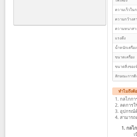
ไฟเลี้ยง
ความเร็วในก
ความกว้างสา
ความหนาสาย
แรงดึง
น้ำหนักเครื่อง
ขนาดเครื่อง
ขนาดสิ่งของที
ลักษณะการติด
ทำไมถึงต้อง
กลไกการ
ลดการใช้
อุปกรณ์ด
สามารถค
1. กลไก
เ