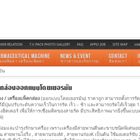
MER RELATION
T.U PACK PHOTO GALLERY
FAQ
APPLY JOB
SITE MAP
แค
ARMACEUTICAL MACHINE
NEWS & EVENT
CONTACT
I
ื่องผลิตยา เครื่องแพ็คยา
ข่าวสารและกิจกรรม
ติดต่อเรา
มัน
ัดกล่องออกแบบโดยเยอรมัน
อง / เครื่องแพ็คกล่อง
(ออกแบบโดยเยอรมัน) ราคาถูก สามารถตั้งการรัดแน
ด้ดีมีปุ่มปรับระดับความเร็วในการรัด เร็ว – ช้า และสามารถรัดได้เร็วสุด 1
ฮิตเตอร์ เพื่อให้การเชื่อมติดของสายรัด มีประสิทธิภาพมากยิ่งขึ้นแบบ
่)
อมและบำรุงรักษาเครื่อง เพราะเครื่องมีสายพานตีนตะขาบชนิดพิเศษอย่างดี
น สายพานโอริง , สายพานร่องM , สายพานร่องK เป็นต้น ใช้มอเตอร์ขับ 2 ตั