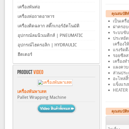
เครื่องพันท่อ
คุณสมบัติทั
เครื่องห่อถาดอาหาร
เป็นเคร
เครื่องติดฉลาก สติ๊กเกอร์อัตโนมัติ
ฝาครอบด
ระบบขับ
อุปกรณ์ลมนิวเมติกส์ | PNEUMATIC
ประหยัด
เครื่องใ
อุปกรณ์ไฮดรอลิก | HYDRAULIC
แรงรัดต
ฮีตเตอร์
รอยซีลส
เครื่องท
แผงควบคุ
PRODUCT
VIDEO
ส่วนประ
อะไหล่ส
แข็งแรง
HEATER 
เครื่องพันพาเลท
Pallet Wrapping Machine
คุณสมบัติ