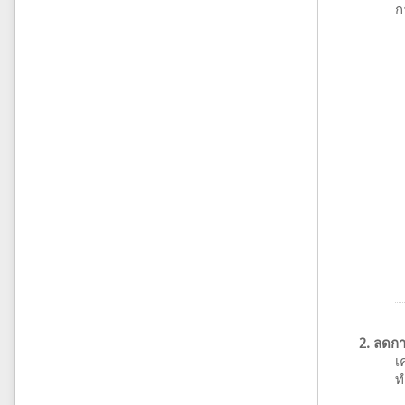
ก
2. ลดการ
เ
ท