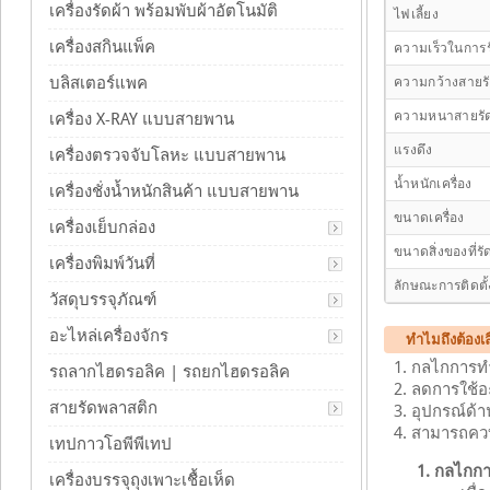
เครื่องรัดผ้า พร้อมพับผ้าอัตโนมัติ
ไฟเลี้ยง
เครื่องสกินแพ็ค
ความเร็วในการร
บลิสเตอร์แพค
ความกว้างสายร
ความหนาสายรั
เครื่อง X-RAY แบบสายพาน
แรงดึง
เครื่องตรวจจับโลหะ แบบสายพาน
น้ำหนักเครื่อง
เครื่องชั่งน้ำหนักสินค้า แบบสายพาน
ขนาดเครื่อง
เครื่องเย็บกล่อง
ขนาดสิ่งของที่รัด
เครื่องพิมพ์วันที่
ลักษณะการติดตั้
วัสดุบรรจุภัณฑ์
อะไหล่เครื่องจักร
ทำไมถึงต้องเล
กลไกการทำง
รถลากไฮดรอลิค | รถยกไฮดรอลิค
ลดการใช้อะไ
สายรัดพลาสติก
อุปกรณ์ด้า
สามารถควบค
เทปกาวโอพีพีเทป
1. กลไกกา
เครื่องบรรจุถุงเพาะเชื้อเห็ด