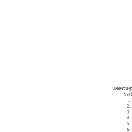
แผงควบคุม
จะเ