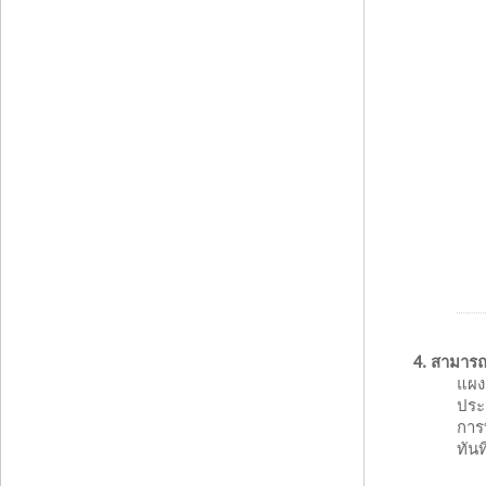
4. สามารถ
แผงค
ประส
การท
ทันท