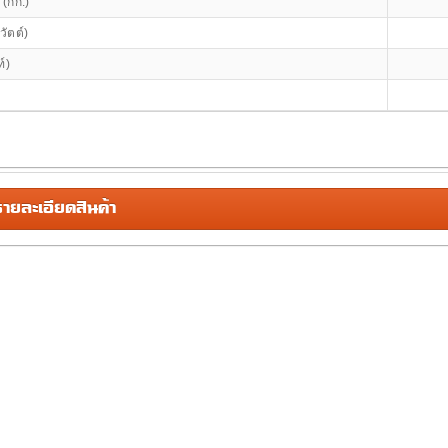
 (กก.)
วัตต์)
์)
้
ยละเอียดสินค้า