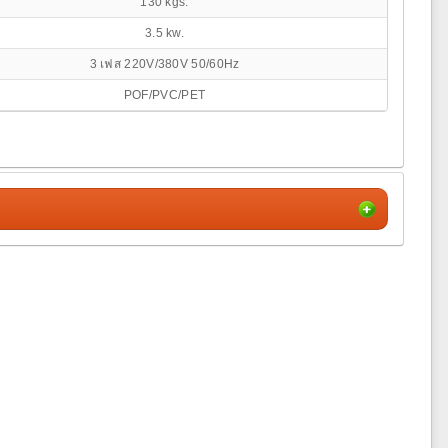
130 kgs.
3.5 kw.
3 เฟส 220V/380V 50/60Hz
POF/PVC/PET