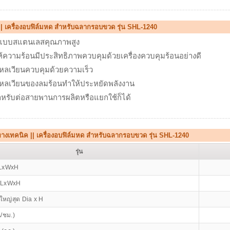
||
เครื่องอบฟิล์มหด สำหรับฉลากรอบขวด รุ่น SHL-1240
์แบบสแตนเลสคุณภาพสูง
ห้ความร้อนมีประสิทธิภาพควบคุมด้วยเครื่องควบคุมร้อนอย่างดี
หลเวียนควบคุมด้วยความเร็ว
หลเวียนของลมร้อนทำให้ประหยัดพลังงาน
หรับต่อสายพานการผลิตหรือแยกใช้ก็ได้
ทางเทคนิค ||
เครื่องอบฟิล์มหด สำหรับฉลากรอบขวด รุ่น SHL-1240
รุ่น
 LxWxH
์ LxWxH
ใหญ่สุด Dia x H
น/ชม.)