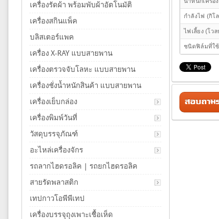
น้ำหนักเครื่อง
เครื่องรัดผ้า พร้อมพับผ้าอัตโนมัติ
กำลังไฟ (กิโล
เครื่องสกินแพ็ค
ไฟเลี้ยง (โวลท
บลิสเตอร์แพค
ชนิดฟิล์มที่ใช
เครื่อง X-RAY แบบสายพาน
เครื่องตรวจจับโลหะ แบบสายพาน
เครื่องชั่งน้ำหนักสินค้า แบบสายพาน
สอบถามรา
เครื่องเย็บกล่อง
เครื่องพิมพ์วันที่
วัสดุบรรจุภัณฑ์
อะไหล่เครื่องจักร
รถลากไฮดรอลิค | รถยกไฮดรอลิค
สายรัดพลาสติก
เทปกาวโอพีพีเทป
เครื่องบรรจุถุงเพาะเชื้อเห็ด