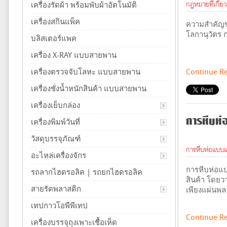
กฏหมายที่เกี่ย
เครื่องรัดผ้า พร้อมพับผ้าอัตโนมัติ
เครื่องสกินแพ็ค
ความสำคัญขอ
โลกานุวัตร 
บลิสเตอร์แพค
เครื่อง X-RAY แบบสายพาน
เครื่องตรวจจับโลหะ แบบสายพาน
Continue R
เครื่องชั่งน้ำหนักสินค้า แบบสายพาน
เครื่องเย็บกล่อง
การหีบห
เครื่องพิมพ์วันที่
วัสดุบรรจุภัณฑ์
การหีบห่อแบบแ
อะไหล่เครื่องจักร
การหีบห่อแบ
รถลากไฮดรอลิค | รถยกไฮดรอลิค
สินค้า โดยวา
สายรัดพลาสติก
เพียงแผ่นพล
เทปกาวโอพีพีเทป
Continue R
เครื่องบรรจุถุงเพาะเชื้อเห็ด