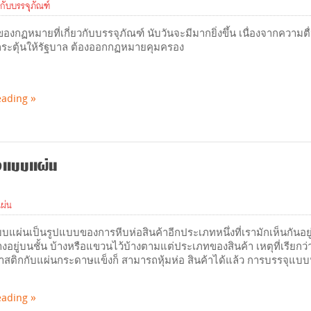
วกับบรรจุภัณฑ์
งกฏหมายที่เกี่ยวกับบรรจุภัณฑ์ นับวันจะมีมากยิ่งขึ้น เนื่องจากความต
กระตุ้นให้รัฐบาล ต้องออกกฏหมายคุมครอง
eading
่อแบบแผ่น
ผ่น
บแผ่นเป็นรูปแบบของการหีบห่อสินค้าอีกประเภทหนึ่งที่เรามักเห็นกันอย
งอยู่บนชั้น บ้างหรือแขวนไว้บ้างตามแต่ประเภทของสินค้า เหตุที่เรียกว่
าสติกกับแผ่นกระดาษแข็งก็ สามารถหุ้มห่อ สินค้าได้แล้ว การบรรจุแบบน
eading