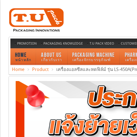
PROMOTION
PACKAGING KNOWLEDGE
T.U PACK VIDEO
CUSTOMER
HOME
ABOUT US
PACKAGING MACHINE
PHAR
หน้าหลัก
เกี่ยวกับเรา
เครื่องจักรบรรจุภัณฑ์
เครื่อ
Home
Product
เครื่องแอลซีลและหดฟิล์ม์ รุ่น LS-450A(P