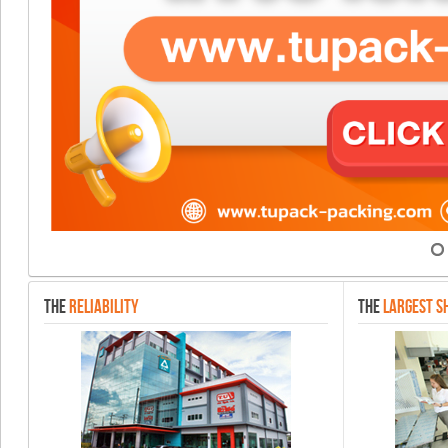
THE
RELIABILITY
THE
LARGEST S